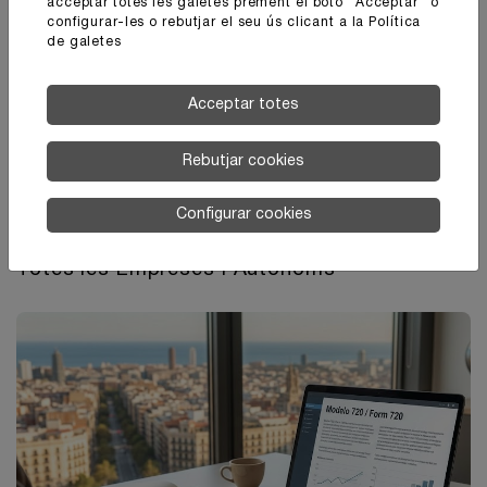
acceptar totes les galetes prement el botó ”Acceptar” o
configurar-les o rebutjar el seu ús clicant a la
Política
de galetes
Acceptar totes
Rebutjar cookies
08 de octubre del 2025
Configurar cookies
La Factura Digital a Espanya Arriba per a
Totes les Empreses i Autònoms