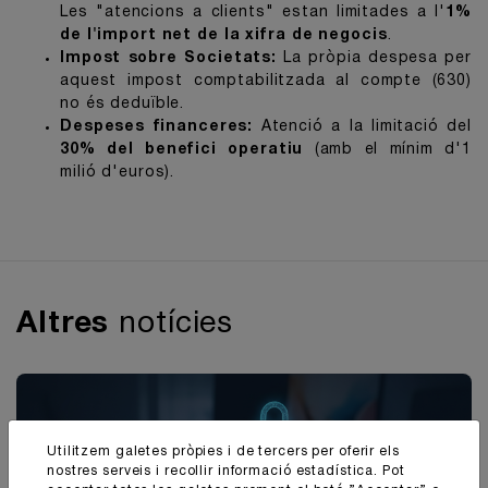
Les "atencions a clients" estan limitades a l'
1%
de l'import net de la xifra de negocis
.
Impost sobre Societats:
La pròpia despesa per
aquest impost comptabilitzada al compte (630)
no és deduïble.
Despeses financeres:
Atenció a la limitació del
30% del benefici operatiu
(amb el mínim d'1
milió d'euros).
Altres
notícies
Utilitzem galetes pròpies i de tercers per oferir els
nostres serveis i recollir informació estadística. Pot