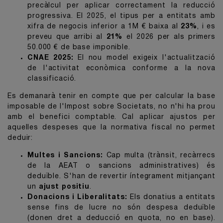
precàlcul per aplicar correctament la reducció
progressiva. El 2025, el tipus per a entitats amb
xifra de negocis inferior a 1M € baixa al
23%
, i es
preveu que arribi al
21%
el 2026 per als primers
50.000 € de base imponible.
CNAE 2025:
El nou model exigeix l'actualització
de l'activitat econòmica conforme a la nova
classificació.
Es demanarà tenir en compte que per calcular la base
imposable de l'Impost sobre Societats, no n'hi ha prou
amb el benefici comptable. Cal aplicar ajustos per
aquelles despeses que la normativa fiscal no permet
deduir:
Multes i Sancions:
Cap multa (trànsit, recàrrecs
de la AEAT o sancions administratives) és
deduïble. S'han de revertir íntegrament mitjançant
un
ajust positiu
.
Donacions i Liberalitats:
Els donatius a entitats
sense fins de lucre no són despesa deduïble
(donen dret a deducció en quota, no en base).