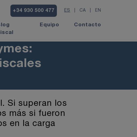
+34 930 500 477
ES
|
CA
|
EN
Blog
Equipo
Contacto
iscal
ymes:
iscales
. Si superan los
os más si fueron
os en la carga