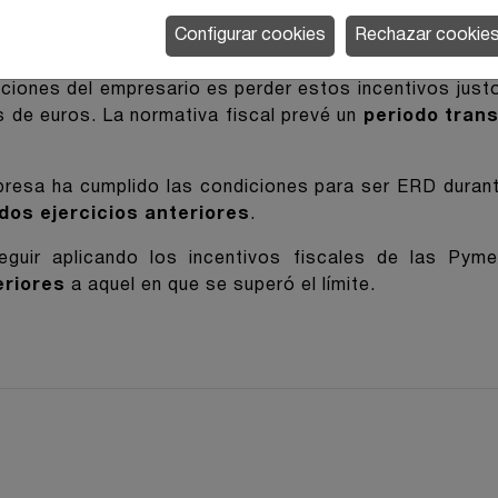
Configurar cookies
Rechazar cookie
os 3 años": Blindaje ante el creci
ciones del empresario es perder estos incentivos jus
s de euros. La normativa fiscal prevé un
periodo trans
resa ha cumplido las condiciones para ser ERD durante
dos ejercicios anteriores
.
guir aplicando los incentivos fiscales de las Pym
eriores
a aquel en que se superó el límite.