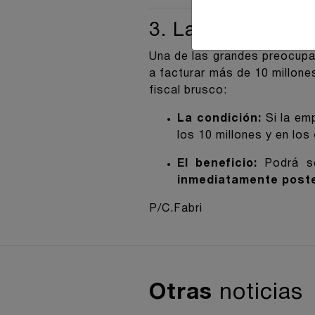
3. La "Regla de l
Una de las grandes preocupa
a facturar más de 10 millone
fiscal brusco:
La condición:
Si la emp
los 10 millones y en los
El beneficio:
Podrá se
inmediatamente post
P/C.Fabri
Otras
noticias