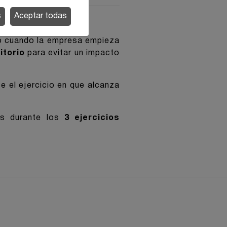
s
Aceptar todas
miento
to cuando la empresa empieza
itorio
para evitar un impacto
 el ejercicio en que alcanza
es durante los
3 ejercicios