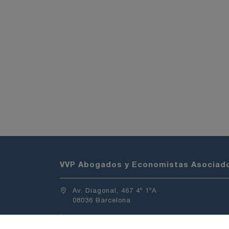
VVP Abogados y Economistas Asociad
Av. Diagonal, 467 4º 1ºA
08036 Barcelona
+34 930 500 477