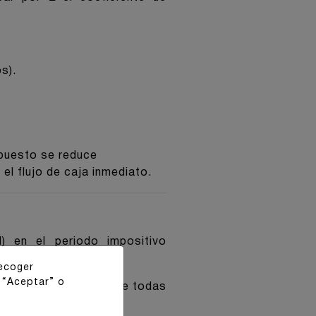
s).
mpuesto se reduce
el flujo de caja inmediato.
 en el periodo impositivo
recoger
 “Aceptar” o
mando la facturación de todas