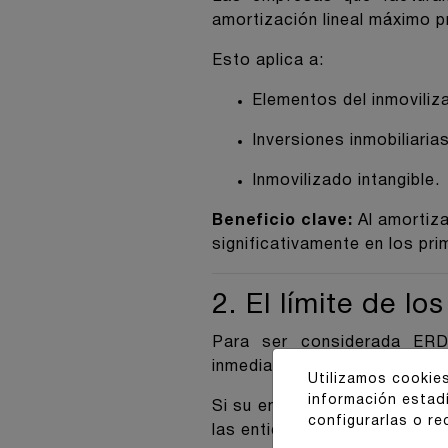
amortización lineal máximo pr
Esto aplica a:
Elementos del inmoviliza
Inversiones inmobiliarias
Inmovilizado intangible.
Beneficio clave:
Al amortiza
significativamente en los pri
2. El límite de lo
Para ser considerada ERD
inmediatamente anterior debe 
Utilizamos cookies
información estad
Si su empresa forma parte 
configurarlas o re
las entidades del grupo, ind