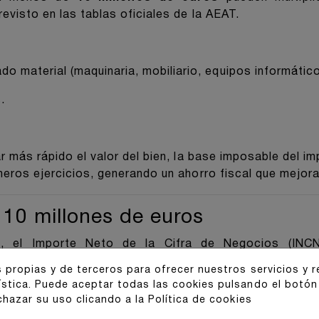
evisto en las tablas oficiales de la AEAT.
do material (maquinaria, mobiliario, equipos informático
.
r más rápido el valor del bien, la base imposable del i
meros ejercicios, generando un ahorro fiscal que mejora 
s 10 millones de euros
, el Importe Neto de la Cifra de Negocios (INCN)
ser inferior a 10 millones de euros.
 propias y de terceros para ofrecer nuestros servicios y 
ística. Puede aceptar todas las cookies pulsando el botón
de un
grupo de sociedades
, este límite se calcula su
chazar su uso clicando a la
Política de cookies
ependientemente de si consolidan contablemente o no.