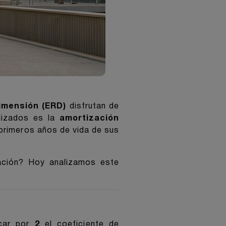
imensión (ERD)
disfrutan de
ilizados es la
amortización
s primeros años de vida de sus
ración? Hoy analizamos este
icar por
2
el coeficiente de